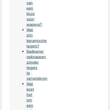
van
een
kluis
voor
wapens?
Wat
zijn
keramische
tegels?
Badkamer
opknappen
zonder
tegels
te
verwijderen
Wat
kost
het
om
een