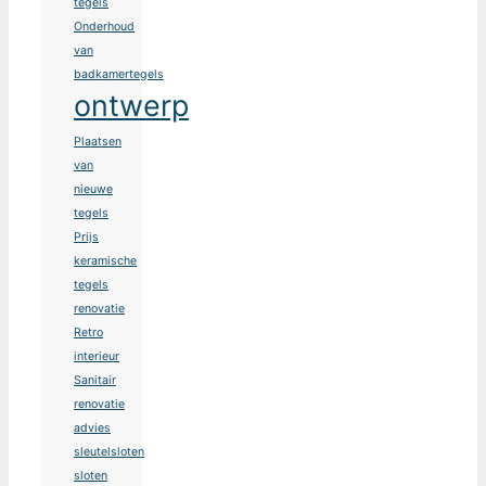
tegels
Onderhoud
van
badkamertegels
ontwerp
Plaatsen
van
nieuwe
tegels
Prijs
keramische
tegels
renovatie
Retro
interieur
Sanitair
renovatie
advies
sleutelsloten
sloten