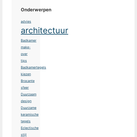
Onderwerpen
advies
architectuur
Badkamer
make-
over
tips
Badkamertegels
kiezen
Brocante
sfeer
Duurzaam
design
Duurzame
keramische
tegels
Eclectische
stijl