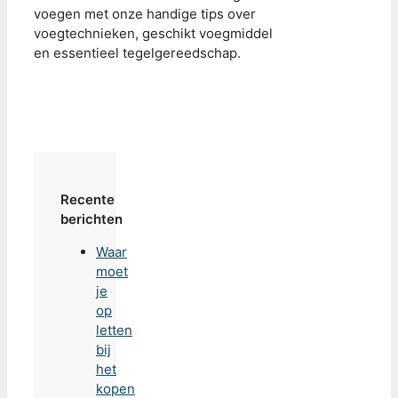
voegen met onze handige tips over
voegtechnieken, geschikt voegmiddel
en essentieel tegelgereedschap.
Recente
berichten
Waar
moet
je
op
letten
bij
het
kopen