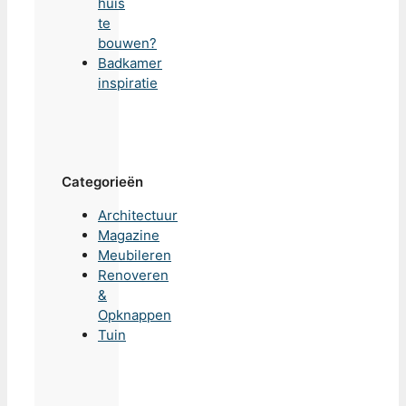
huis
te
bouwen?
Badkamer
inspiratie
Categorieën
Architectuur
Magazine
Meubileren
Renoveren
&
Opknappen
Tuin