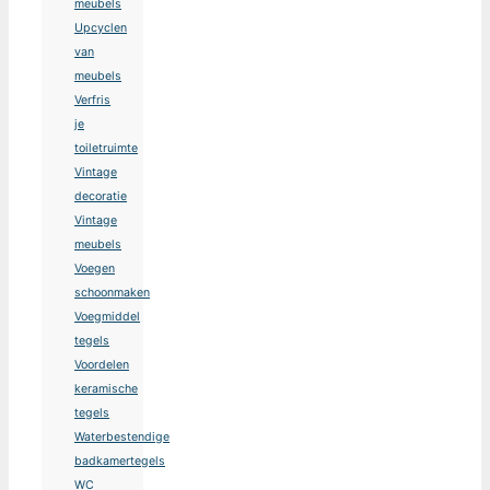
meubels
Upcyclen
van
meubels
Verfris
je
toiletruimte
Vintage
decoratie
Vintage
meubels
Voegen
schoonmaken
Voegmiddel
tegels
Voordelen
keramische
tegels
Waterbestendige
badkamertegels
WC