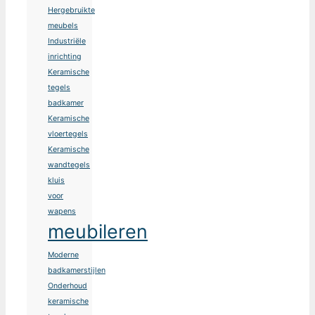
Hergebruikte
meubels
Industriële
inrichting
Keramische
tegels
badkamer
Keramische
vloertegels
Keramische
wandtegels
kluis
voor
wapens
meubileren
Moderne
badkamerstijlen
Onderhoud
keramische