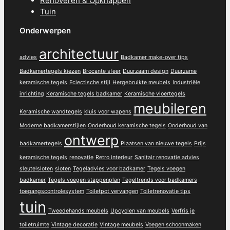
Renoveren & Opknappen
Tuin
Onderwerpen
architectuur
advies
Badkamer make-over tips
Badkamertegels kiezen
Brocante sfeer
Duurzaam design
Duurzame
keramische tegels
Eclectische stijl
Hergebruikte meubels
Industriële
inrichting
Keramische tegels badkamer
Keramische vloertegels
meubileren
Keramische wandtegels
kluis voor wapens
Moderne badkamerstijlen
Onderhoud keramische tegels
Onderhoud van
ontwerp
badkamertegels
Plaatsen van nieuwe tegels
Prijs
keramische tegels
renovatie
Retro interieur
Sanitair renovatie advies
sleutelsloten
sloten
Tegeladvies voor badkamer
Tegels voegen
badkamer
Tegels voegen stappenplan
Tegeltrends voor badkamers
toegangscontrolesystem
Toiletpot vervangen
Toiletrenovatie tips
tuin
Tweedehands meubels
Upcyclen van meubels
Verfris je
toiletruimte
Vintage decoratie
Vintage meubels
Voegen schoonmaken