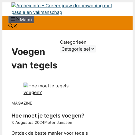
Ga
naar
de
Menu
inhoud
Categorieën
Voegen
van tegels
MAGAZINE
Hoe moet je tegels voegen?
7. Augustus 2024
Pieter Janssen
Ontdek de beste manier voor tegels