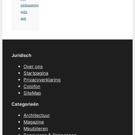
verbouwing
gids
wet
Juridisch
Over ons
Startpagina
Privacyverklaring
Colofon
SiteMap
Categorieën
Architectuur
Magazine
Meubileren