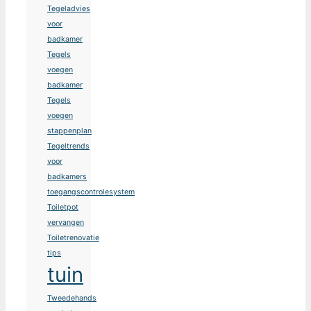
Tegeladvies
voor
badkamer
Tegels
voegen
badkamer
Tegels
voegen
stappenplan
Tegeltrends
voor
badkamers
toegangscontrolesystem
Toiletpot
vervangen
Toiletrenovatie
tips
tuin
Tweedehands