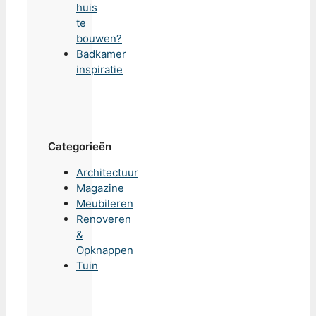
huis
te
bouwen?
Badkamer
inspiratie
Categorieën
Architectuur
Magazine
Meubileren
Renoveren
&
Opknappen
Tuin