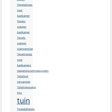
Tegeladvies
voor
badkamer
Tegels
voegen
badkamer
Tegels
voegen
stappenplan
Tegeltrends
voor
badkamers
toegangscontrolesystem
Toiletpot
vervangen
Toiletrenovatie
tips
tuin
Tweedehands