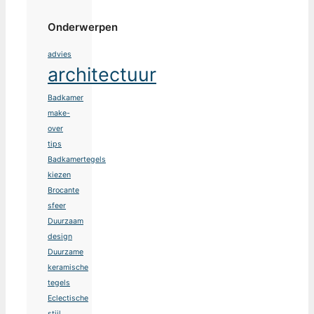
Onderwerpen
advies
architectuur
Badkamer
make-
over
tips
Badkamertegels
kiezen
Brocante
sfeer
Duurzaam
design
Duurzame
keramische
tegels
Eclectische
stijl