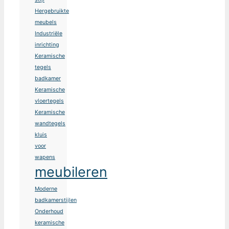
Hergebruikte
meubels
Industriële
inrichting
Keramische
tegels
badkamer
Keramische
vloertegels
Keramische
wandtegels
kluis
voor
wapens
meubileren
Moderne
badkamerstijlen
Onderhoud
keramische