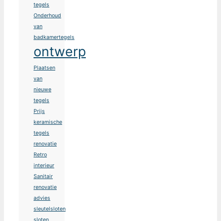
tegels
Onderhoud
van
badkamertegels
ontwerp
Plaatsen
van
nieuwe
tegels
Prijs
keramische
tegels
renovatie
Retro
interieur
Sanitair
renovatie
advies
sleutelsloten
sloten