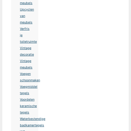
meubels
Upcyclen
van
meubels
Verfris
je
toiletruimte
Vintage
decoratie
Vintage
meubels
Voegen
schoonmaken
Voegmiddel
tegels
Voordelen
keramische
tegels
Waterbestendige
badkamertegels