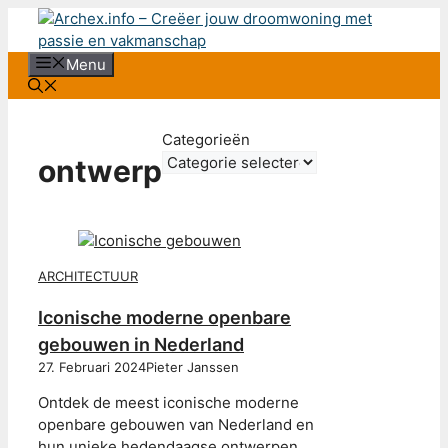
Ga
naar
de
Menu
inhoud
Categorieën
ontwerp
ARCHITECTUUR
Iconische moderne openbare
gebouwen in Nederland
27. Februari 2024
Pieter Janssen
Ontdek de meest iconische moderne
openbare gebouwen van Nederland en
hun unieke hedendaagse ontwerpen