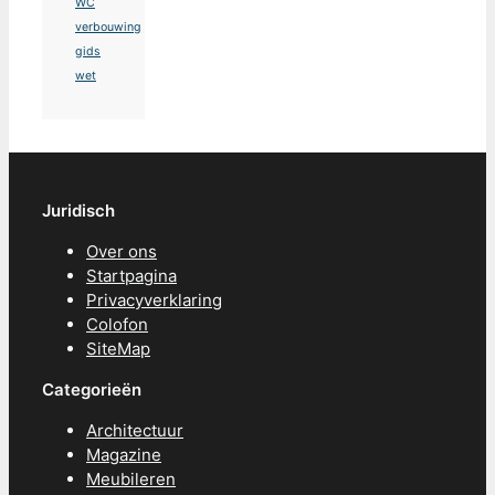
WC
verbouwing
gids
wet
Juridisch
Over ons
Startpagina
Privacyverklaring
Colofon
SiteMap
Categorieën
Architectuur
Magazine
Meubileren