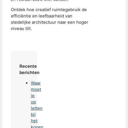
Ontdek hoe creatief ruimtegebruik de
efficiëntie en leefbaarheid van
stedelijke architectuur naar een hoger
niveau tilt.
Recente
berichten
Waar
moet
je
op
letten
bij
het
kopen