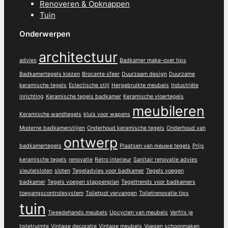
Renoveren & Opknappen
Tuin
Onderwerpen
architectuur
advies
Badkamer make-over tips
Badkamertegels kiezen
Brocante sfeer
Duurzaam design
Duurzame
keramische tegels
Eclectische stijl
Hergebruikte meubels
Industriële
inrichting
Keramische tegels badkamer
Keramische vloertegels
meubileren
Keramische wandtegels
kluis voor wapens
Moderne badkamerstijlen
Onderhoud keramische tegels
Onderhoud van
ontwerp
badkamertegels
Plaatsen van nieuwe tegels
Prijs
keramische tegels
renovatie
Retro interieur
Sanitair renovatie advies
sleutelsloten
sloten
Tegeladvies voor badkamer
Tegels voegen
badkamer
Tegels voegen stappenplan
Tegeltrends voor badkamers
toegangscontrolesystem
Toiletpot vervangen
Toiletrenovatie tips
tuin
Tweedehands meubels
Upcyclen van meubels
Verfris je
toiletruimte
Vintage decoratie
Vintage meubels
Voegen schoonmaken