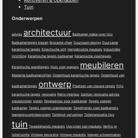
Renoveren & Opknappen
Tuin
Onderwerpen
architectuur
advies
Badkamer make-over tips
Badkamertegels kiezen
Brocante sfeer
Duurzaam design
Duurzame
keramische tegels
Eclectische stijl
Hergebruikte meubels
Industriële
inrichting
Keramische tegels badkamer
Keramische vloertegels
meubileren
Keramische wandtegels
kluis voor wapens
Moderne badkamerstijlen
Onderhoud keramische tegels
Onderhoud van
ontwerp
badkamertegels
Plaatsen van nieuwe tegels
Prijs
keramische tegels
renovatie
Retro interieur
Sanitair renovatie advies
sleutelsloten
sloten
Tegeladvies voor badkamer
Tegels voegen
badkamer
Tegels voegen stappenplan
Tegeltrends voor badkamers
toegangscontrolesystem
Toiletpot vervangen
Toiletrenovatie tips
tuin
Tweedehands meubels
Upcyclen van meubels
Verfris je
toiletruimte
Vintage decoratie
Vintage meubels
Voegen schoonmaken