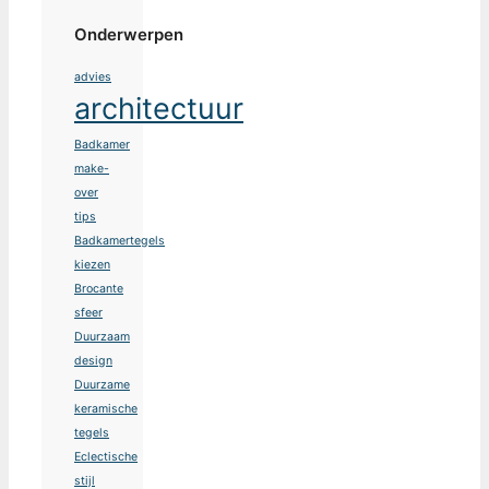
Onderwerpen
advies
architectuur
Badkamer
make-
over
tips
Badkamertegels
kiezen
Brocante
sfeer
Duurzaam
design
Duurzame
keramische
tegels
Eclectische
stijl