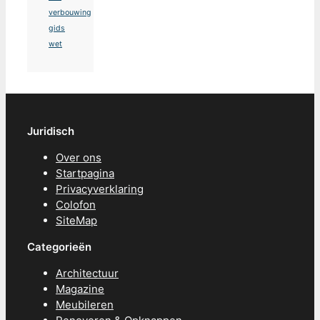
verbouwing
gids
wet
Juridisch
Over ons
Startpagina
Privacyverklaring
Colofon
SiteMap
Categorieën
Architectuur
Magazine
Meubileren