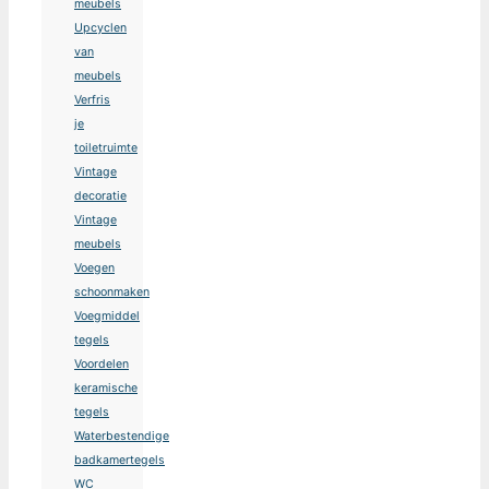
meubels
Upcyclen
van
meubels
Verfris
je
toiletruimte
Vintage
decoratie
Vintage
meubels
Voegen
schoonmaken
Voegmiddel
tegels
Voordelen
keramische
tegels
Waterbestendige
badkamertegels
WC