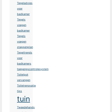
Tegeladvies
voor
badkamer
Tegels
voegen
badkamer
Tegels
voegen
stappenplan
Tegeltrends
voor
badkamers
toegangscontrolesystem
Toiletpot
vervangen
Toiletrenovatie
tips
tuin
Tweedehands