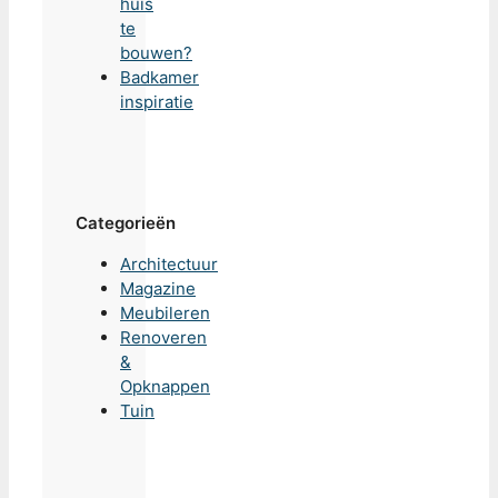
huis
te
bouwen?
Badkamer
inspiratie
Categorieën
Architectuur
Magazine
Meubileren
Renoveren
&
Opknappen
Tuin