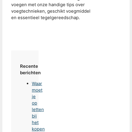
voegen met onze handige tips over
voegtechnieken, geschikt voegmiddel
en essentieel tegelgereedschap.
Recente
berichten
Waar
moet
je
op
letten
bij
het
kopen