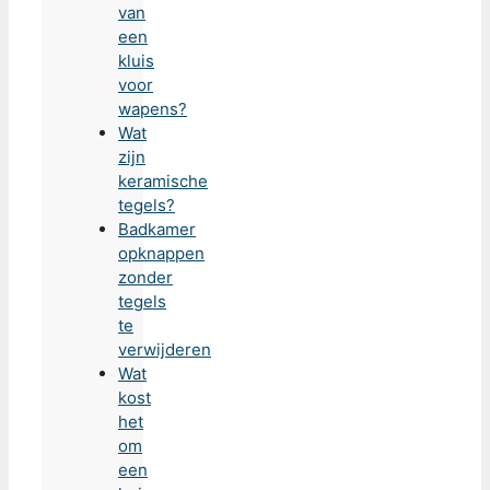
van
een
kluis
voor
wapens?
Wat
zijn
keramische
tegels?
Badkamer
opknappen
zonder
tegels
te
verwijderen
Wat
kost
het
om
een