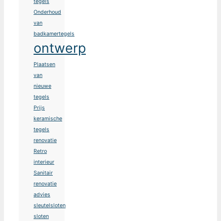
tegels
Onderhoud
van
badkamertegels
ontwerp
Plaatsen
van
nieuwe
tegels
Prijs
keramische
tegels
renovatie
Retro
interieur
Sanitair
renovatie
advies
sleutelsloten
sloten