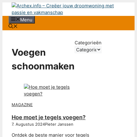
Ga
naar
de
Menu
inhoud
Categorieën
Voegen
schoonmaken
MAGAZINE
Hoe moet je tegels voegen?
7. Augustus 2024
Pieter Janssen
Ontdek de beste manier voor tegels