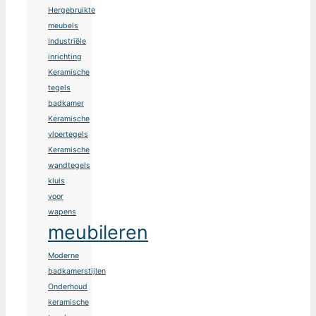
Hergebruikte
meubels
Industriële
inrichting
Keramische
tegels
badkamer
Keramische
vloertegels
Keramische
wandtegels
kluis
voor
wapens
meubileren
Moderne
badkamerstijlen
Onderhoud
keramische