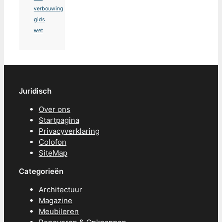
verbouwing
gids
wet
Juridisch
Over ons
Startpagina
Privacyverklaring
Colofon
SiteMap
Categorieën
Architectuur
Magazine
Meubileren