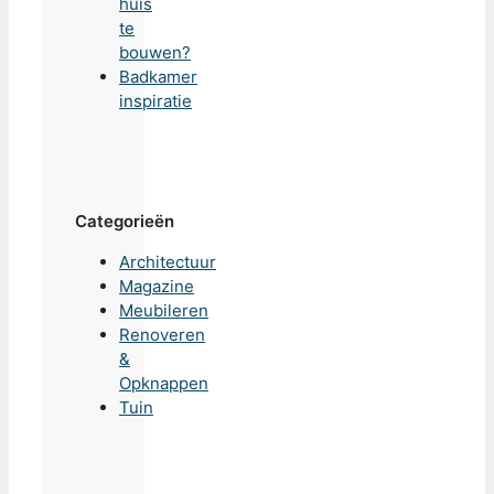
huis
te
bouwen?
Badkamer
inspiratie
Categorieën
Architectuur
Magazine
Meubileren
Renoveren
&
Opknappen
Tuin