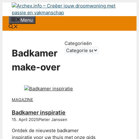
Ga
naar
de
Menu
inhoud
Categorieën
Badkamer
make-over
MAGAZINE
Badkamer inspiratie
15. April 2025
Pieter Janssen
Ontdek de nieuwste badkamer
inspiratie voor uw thuis met onze gids