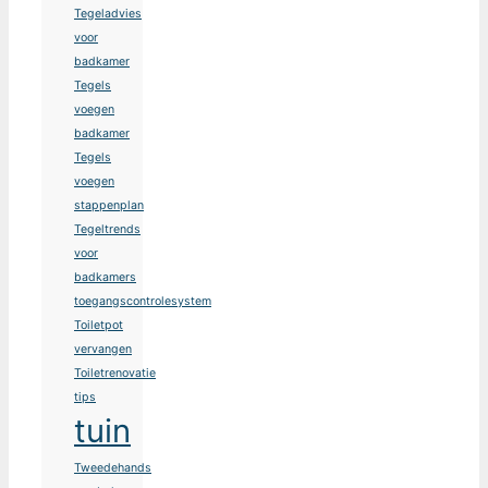
Tegeladvies
voor
badkamer
Tegels
voegen
badkamer
Tegels
voegen
stappenplan
Tegeltrends
voor
badkamers
toegangscontrolesystem
Toiletpot
vervangen
Toiletrenovatie
tips
tuin
Tweedehands