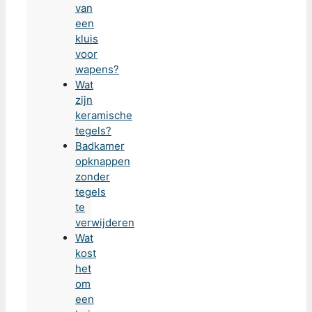
van
een
kluis
voor
wapens?
Wat
zijn
keramische
tegels?
Badkamer
opknappen
zonder
tegels
te
verwijderen
Wat
kost
het
om
een