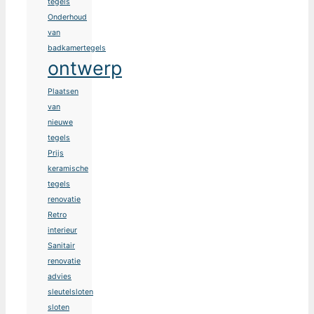
tegels
Onderhoud
van
badkamertegels
ontwerp
Plaatsen
van
nieuwe
tegels
Prijs
keramische
tegels
renovatie
Retro
interieur
Sanitair
renovatie
advies
sleutelsloten
sloten