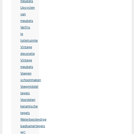
meubels
Upcyclen
van
meubels
Verfris
je
toiletruimte
Vintage
decoratie
Vintage
meubels
Voegen
schoonmaken
Voegmiddel
tegels
Voordelen
keramische
tegels
Waterbestendige
badkamertegels
WC