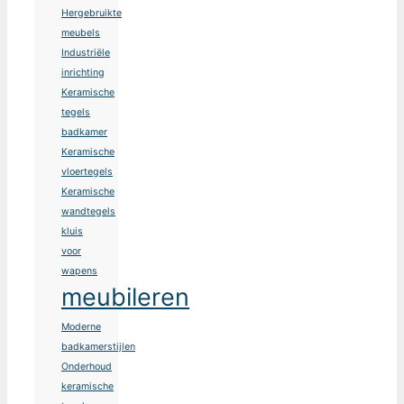
Hergebruikte
meubels
Industriële
inrichting
Keramische
tegels
badkamer
Keramische
vloertegels
Keramische
wandtegels
kluis
voor
wapens
meubileren
Moderne
badkamerstijlen
Onderhoud
keramische