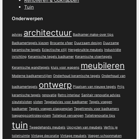
Renoveren & Opknappen
Tuin
Onderwerpen
architectuur
advies
Badkamer make-over tips
Badkamertegels kiezen
Brocante sfeer
Duurzaam design
Duurzame
keramische tegels
Eclectische stijl
Hergebruikte meubels
Industriële
inrichting
Keramische tegels badkamer
Keramische vloertegels
meubileren
Keramische wandtegels
kluis voor wapens
Moderne badkamerstijlen
Onderhoud keramische tegels
Onderhoud van
ontwerp
badkamertegels
Plaatsen van nieuwe tegels
Prijs
keramische tegels
renovatie
Retro interieur
Sanitair renovatie advies
sleutelsloten
sloten
Tegeladvies voor badkamer
Tegels voegen
badkamer
Tegels voegen stappenplan
Tegeltrends voor badkamers
toegangscontrolesystem
Toiletpot vervangen
Toiletrenovatie tips
tuin
Tweedehands meubels
Upcyclen van meubels
Verfris je
toiletruimte
Vintage decoratie
Vintage meubels
Voegen schoonmaken