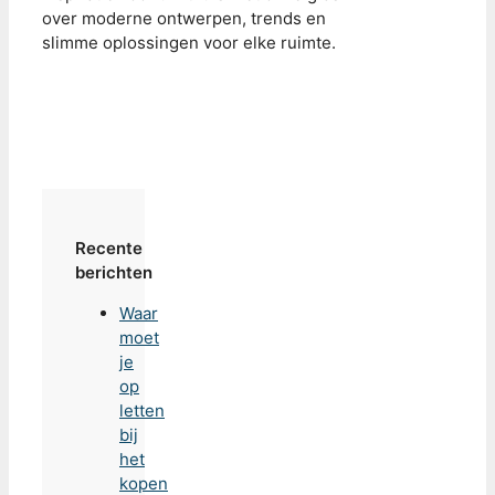
over moderne ontwerpen, trends en
slimme oplossingen voor elke ruimte.
Recente
berichten
Waar
moet
je
op
letten
bij
het
kopen