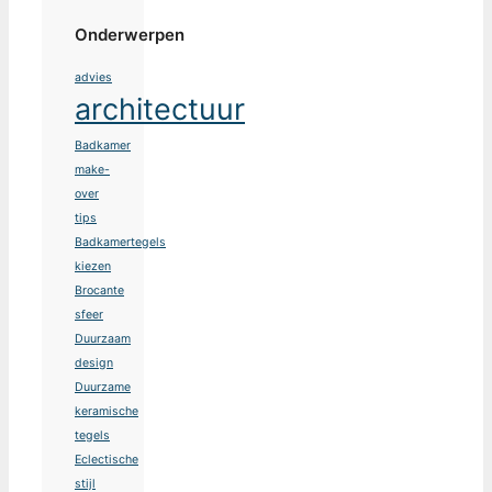
Onderwerpen
advies
architectuur
Badkamer
make-
over
tips
Badkamertegels
kiezen
Brocante
sfeer
Duurzaam
design
Duurzame
keramische
tegels
Eclectische
stijl