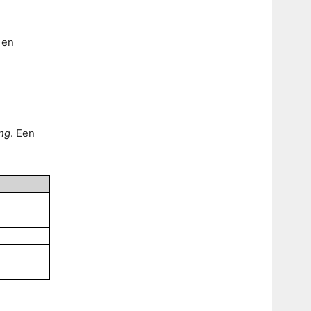
 en
ng
. Een