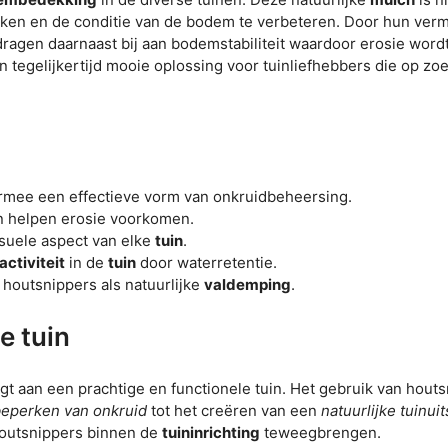
perken en de conditie van de bodem te verbeteren. Door hun ve
 dragen daarnaast bij aan bodemstabiliteit waardoor erosie word
tegelijkertijd mooie oplossing voor tuinliefhebbers die op zoe
armee een effectieve vorm van onkruidbeheersing.
en helpen erosie voorkomen.
visuele aspect van elke
tuin
.
activiteit
in de
tuin
door waterretentie.
houtsnippers als natuurlijke
valdemping
.
e tuin
agt aan een prachtige en functionele tuin. Het gebruik van hout
eperken van onkruid
tot het creëren van een
natuurlijke tuinuit
houtsnippers binnen de
tuininrichting
teweegbrengen.