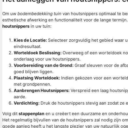
Om uw
bodembedekking tuin
van houtsnippers optimaal te be
esthetische afwerking en functionaliteit voor de lange termijn.
houtsnippers
in uw tuin:
Kies de Locatie:
Selecteer zorgvuldig het gebied waar u
eindresultaat.
Worteldoek Beslissing:
Overweeg of een worteldoek nodi
onderlaag voor uw houtsnippers.
Voorbereiding van de Grond:
Graaf sleuven voor de afb
goed blijven liggen.
Plaatsing Worteldoek:
Indien gekozen voor een worteldo
met grondpennen.
Aanbrengen Houtsnippers:
Verspreid een laag houtsnipp
aarde.
Verdichting:
Druk de houtsnippers stevig aan zodat ze 
Volg dit
stappenplan
en u creëert een duurzame en onderhou
Het regelmatig bijvullen van de houtsnippers zal nodig zijn o
goede aanleg heeft u het langste plezier van uw natuurlijk og