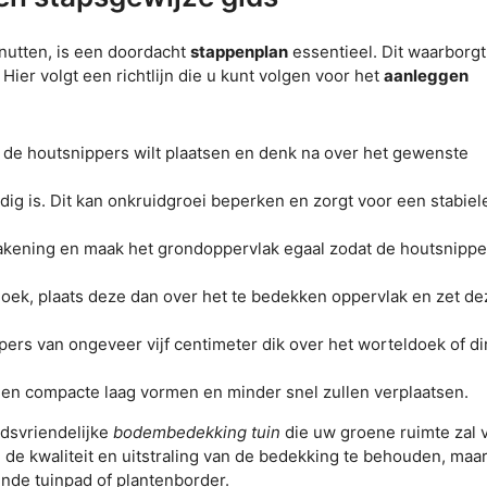
nutten, is een doordacht
stappenplan
essentieel. Dit waarborg
 Hier volgt een richtlijn die u kunt volgen voor het
aanleggen
 de houtsnippers wilt plaatsen en denk na over het gewenste
g is. Dit kan onkruidgroei beperken en zorgt voor een stabiel
akening en maak het grondoppervlak egaal zodat de houtsnipper
ek, plaats deze dan over het te bedekken oppervlak en zet de
ers van ongeveer vijf centimeter dik over het worteldoek of di
een compacte laag vormen en minder snel zullen verplaatsen.
dsvriendelijke
bodembedekking tuin
die uw groene ruimte zal v
m de kwaliteit en uitstraling van de bedekking te behouden, maa
ende tuinpad of plantenborder.