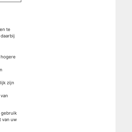
en te
 daarbij
 hogere
en
jk zijn
 van
 gebruik
t van uw