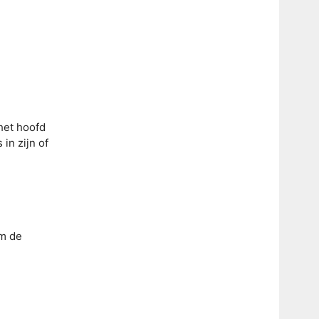
het hoofd
in zijn of
om de