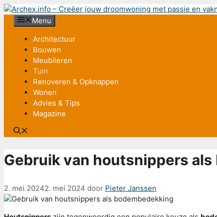
Ga
naar
Menu
de
Architectuur
inhoud
Bouwen
Meubileren
Tuin
Renoveren & Opknappen
Wonen
Advies & Tips
Magazine
Gebruik van houtsnippers al
2. mei 2024
2. mei 2024
door
Pieter Janssen
Houtsnippers
zijn tegenwoordig een populaire keuze als
bod