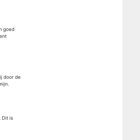
en goed
ent
j door de
mijn.
. Dit is