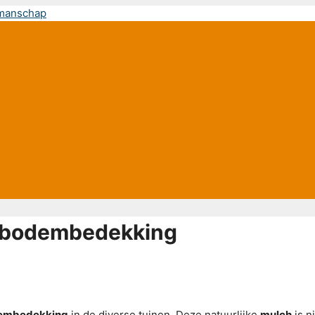
s bodembedekking
embedekking
in de diverse tuinen. Deze natuurlijke
mulch
is n