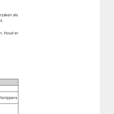
rzaken als
t.
en. Houd er
utsnippers