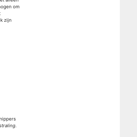
rmogen om
t
k zijn
snippers
straling
.