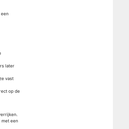
t een
e
s later
ze vast
rect op de
errijken.
r met een